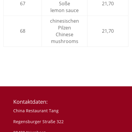
67
Soße
21,70
lemon sauce
chinesischen
Pilzen
68
21,70
Chinese
mushrooms
Kontaktdaten:
China Restaurant Tang
Regensburger Straße 322