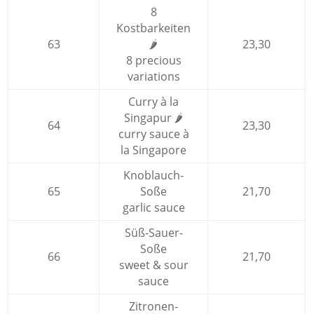
8
Kostbarkeiten
63
🌶
23,30
8 precious
variations
Curry à la
Singapur 🌶
64
23,30
curry sauce à
la Singapore
Knoblauch-
65
Soße
21,70
garlic sauce
Süß-Sauer-
Soße
66
21,70
sweet & sour
sauce
Zitronen-