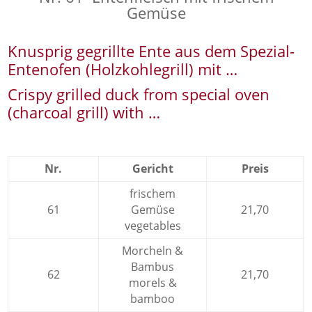
Gemüse
Knusprig gegrillte Ente aus dem Spezial-
Entenofen (Holzkohlegrill) mit …
Crispy grilled duck from special oven
(charcoal grill) with …
Nr.
Gericht
Preis
frischem
61
Gemüse
21,70
vegetables
Morcheln &
Bambus
62
21,70
morels &
bamboo